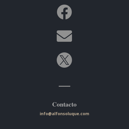



Contacto
info@alfonsoluque.com