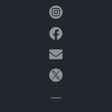



