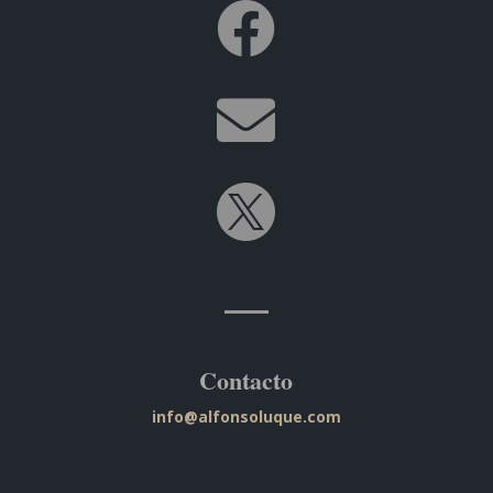



Contacto
info@alfonsoluque.com