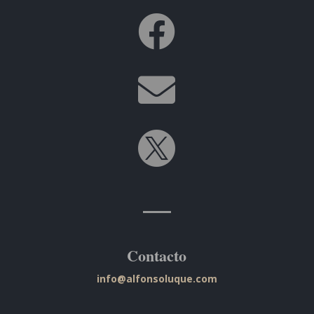



Contacto
info@alfonsoluque.com